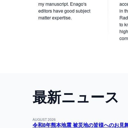
nals. My
my manuscript. Enago's
acc
or
editors have good subject
in th
y
matter expertise.
Radi
ter
to k
sh
high
comp
最新ニュース
AUGUST 2026
令和8年熊本地震 被災地の皆様へのお見舞い 