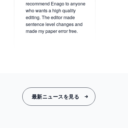
recommend Enago to anyone
in addition
who wants a high quality
the experi
editing. The editor made
Enago, we
sentence level changes and
improve th
made my paper error free.
manuscript
received 
最新ニュースを見る