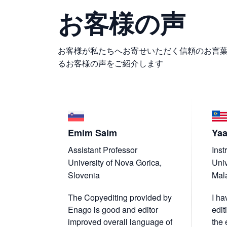
お客様の声
お客様が私たちへお寄せいただく信頼のお言
るお客様の声をご紹介します
cardo
Emim Saim
Yaa
Assistant Professor
Inst
al de
University of Nova Gorica,
Univ
Slovenia
Mal
tive
The Copyediting provided by
I h
feel more
Enago is good and editor
edit
tting
improved overall language of
the 