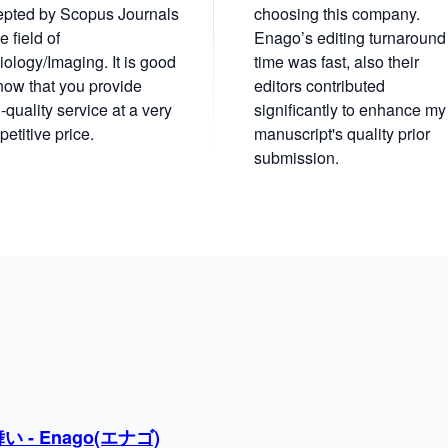
epted by Scopus Journals
choosing this company.
e field of
Enago’s editing turnaround
ology/Imaging. It is good
time was fast, also their
now that you provide
editors contributed
-quality service at a very
significantly to enhance my
etitive price.
manuscript's quality prior
submission.
- Enago(エナゴ)