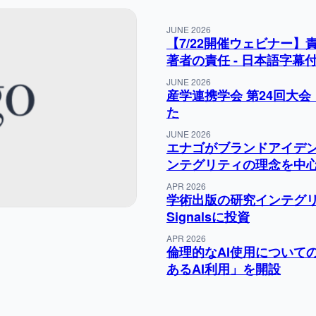
JUNE 2026
【7/22開催ウェビナー
著者の責任 - 日本語字
JUNE 2026
産学連携学会 第24回大
た
JUNE 2026
エナゴがブランドアイデ
ンテグリティの理念を中
APR 2026
学術出版の研究インテグリ
Signalsに投資
APR 2026
倫理的なAI使用について
あるAI利用」を開設