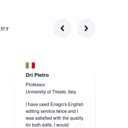
に対す
Dri Pietro
Yasuo I
Professor
Professor
University of Trieste, Italy
Chiba Univ
I have used Enago's English
When it co
editing service twice and I
journals, 
was satisfied with the quality
clarity of 
for both edits. I would
critical cr