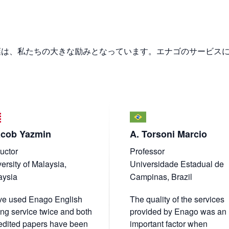
葉は、私たちの大きな励みとなっています。エナゴのサービス
cob Yazmin
A. Torsoni Marcio
ructor
Professor
ersity of Malaysia,
Universidade Estadual de
aysia
Campinas, Brazil
ave used Enago English
The quality of the services
ing service twice and both
provided by Enago was an
edited papers have been
important factor when